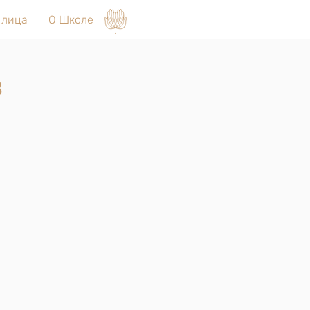
 лица
О Школе
в