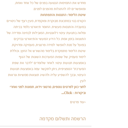
מחדש את התמימות הנטועה בפנים של כל אחד ואחת, 
ומאפשרים לה להתגלות מהפנים לפנים.
שיטת הלימוד: התנסות והתפתחות
הקורס בנוי במתכונת מבוקרת ומוקפדת, מעין רצף של ניסויים 
במעבדה והתנסות מעשית. החומר תיאורטי נלמד בכיתה 
ומלווה בתנועת עיסוי רלוונטיות, המובילות לבחינה ומדידה של 
התוצאה בזמן אמת. כל הידע המעשי והתיאורטי נבדקים 
בפועל על מנת לאפשר למידה פרטנית, מעמיקה ומדויקת. 
שיטת הלימוד מתמקדת בלימוד מהשורש אל החוץ, וכוללת 
לימוד מעמיק של שפות המערכות השונות של הגוף 
באמצעות תנועות עיסוי. לאחר שלומדים "לדבר את שפת 
המערכת" הספציפית, ניתן לתקשר עמה באמצעות תנועות 
העיסוי, ובכך להשפיע עליה ולהשיג תוצאות ממשיות ונראות 
לעין.
לחצי כאן לפרטים נוספים, סרטוני וידאו, תמונות לפני ואחרי 
וביקורות : 
Click…
עוד פרטים>
הרשמה ותשלום מקדמה