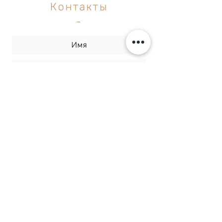
Контакты
-
Отправить
Резонанс | Академия
массажного искусства
ул. Шохам 2, Рамат-Ган
(биржевой комплекс)
077-6426608
info@resonance.org.il
Политика конфиденциальности