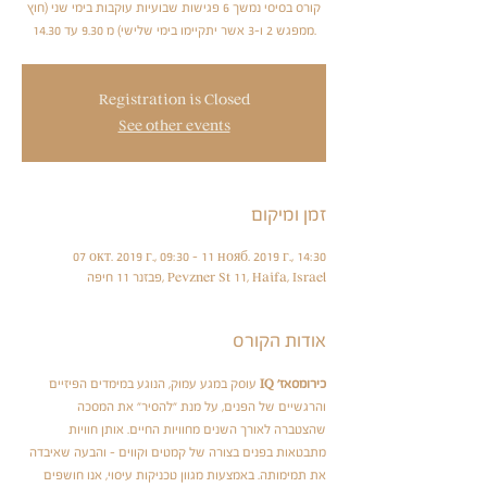
קורס בסיסי נמשך 6 פגישות שבועיות עוקבות בימי שני (חוץ
ממפגש 2 ו-3 אשר יתקיימו בימי שלישי) מ 9.30 עד 14.30.
Registration is Closed
See other events
זמן ומיקום
07 окт. 2019 г., 09:30 – 11 нояб. 2019 г., 14:30
פבזנר 11 חיפה, Pevzner St 11, Haifa, Israel
אודות הקורס
כירומסאז' IQ
 עוסק במגע עמוק, הנוגע במימדים הפיזיים 
והרגשיים של הפנים, על מנת "להסיר" את המסכה 
שהצטברה לאורך השנים מחוויות החיים. אותן חוויות 
מתבטאות בפנים בצורה של קמטים וקווים – והבעה שאיבדה 
את תמימותה. באמצעות מגוון טכניקות עיסוי, אנו חושפים 