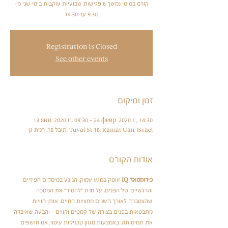
קורס בסיסי נמשך 6 פגישות שבועיות עוקבות בימי שני מ-
9.30 עד 14.30.
Registration is Closed
See other events
זמן ומיקום
13 янв. 2020 г., 09:30 – 24 февр. 2020 г., 14:30
תובל 16, רמת גן, Tuval St 16, Ramat Gan, Israel
אודות הקורס
כירומסאז' IQ
 עוסק במגע עמוק, הנוגע במימדים הפיזיים 
והרגשיים של הפנים, על מנת "להסיר" את המסכה 
שהצטברה לאורך השנים מחוויות החיים. אותן חוויות 
מתבטאות בפנים בצורה של קמטים וקווים – והבעה שאיבדה 
את תמימותה. באמצעות מגוון טכניקות עיסוי, אנו חושפים 