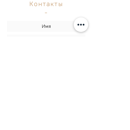
Контакты
-
Отправить
Резонанс | Академия
массажного искусства
ул. Шохам 2, Рамат-Ган
(биржевой комплекс)
077-6426608
info@resonance.org.il
Политика конфиденциальности