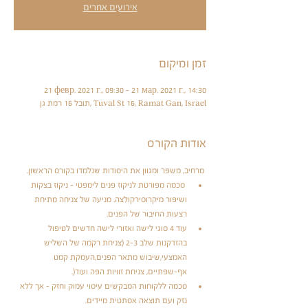
אירועים אחרים
זמן ומיקום
21 февр. 2021 г., 09:30 – 21 мар. 2021 г., 14:30
תובל 16 רמת גן, Tuval St 16, Ramat Gan, Israel
אודות הקורס
 מרחיב, משפר ומגוון את היסודות שנלמדו בקורס הראשון. 
 סכמה מפורטת לניקוז פנים לימפטי - ניקוז בצקות 
ושיפור מיקרוסירקולצה. מניעה של צניחה מתיחת 
רצעות החיבור של הפנים.
עוד 4 סוגי לישה ואזורי לישה חדשים לטיפול 
בהזדקנות שלב 2-3 (צניחת רקמה של השליש 
האמצעי,שיבוש מתאר הפנים,העמקת קמט 
אף-שפתיים, צניחת זוויות הפה ועוד(.
סכמה ללקוחות המבקשים עיסוי עמוק וחזק - אך ללא 
נזק ועם תוצאה אסתטית מיידים. 