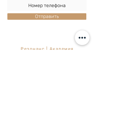
Отправить
Резонанс | Академия
массажного искусства
ул. Шохам 2, Рамат-Ган
(биржевой комплекс)
077-6426608
info@resonance.org.il
Политика конфиденциальности
back to top