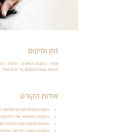
זמן ומיקום
 г., 09:30 – 13 июл. 2020 г., 14:30
תובל 16 רמת גן , Tuval St 16, Ramat Gan, Israel
אודות הקורס
הקורס מוקדש לסיכום שלושת הק
העמקה באנטומיה של ההזדקנות
תנועות וסכמות עיסוי חדשות לשלב הזדקנות 3-4 המתמקדים בטונוס עור, 
השפעת היציבה על קצב התקדמו