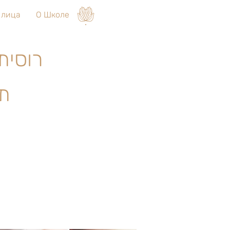
 лица
О Школе
כירומסאז' IQ4 | 
תובל