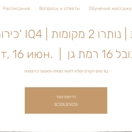
Расписание
Вопросы и ответы
Обучение массажу
רוסית | נותרו 2 מקומות
 16 רמת גן
  |  
т, 16 июн.
סיום הקורס המלא לתואר מומחה-מאסטר כירומסאז' IQ
הרישום נסגר
אירועים אחרים