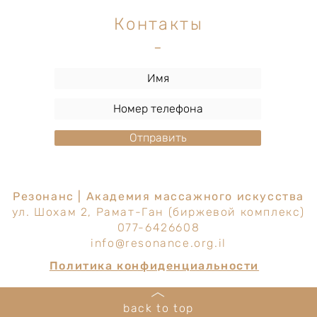
Контакты
-
Отправить
Резонанс | Академия массажного искусства
ул. Шохам 2, Рамат-Ган (биржевой комплекс)
077-6426608
info@resonance.org.il
Политика конфиденциальности
back to top