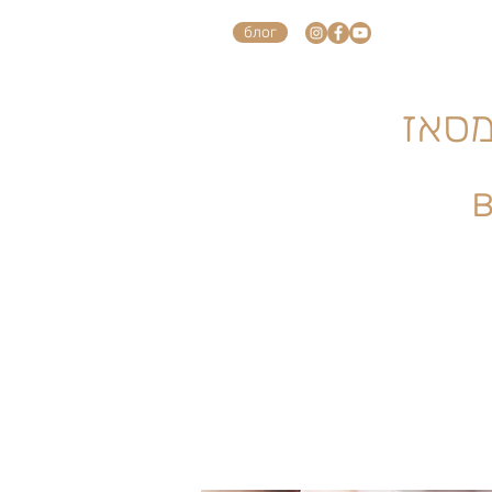
блог
в